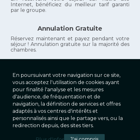
Internet, bénéficiez du meilleur tarif garanti
par le groupe.
Annulation Gratuite
Réservez maintenant et payez pendant votre
séjour ! Annulation gratuite sur la majorité des
chambres.
En poursuivant votre navigation sur ce site,
Hôtel Le Manoir
vous acceptez l'utilisation de cookies ayant
pour finalité l'analyse et les mesures
contact@lemanoirlarochelle.com
d'audience, de fréquentation et de
lemanoir.atelierdotcom.com
navigation, la définition de services et offres
adaptés à vos centres d'intérêts et
personnalisés ainsi que le partage vers, ou la
2025 © Galaxy Hôtels Version 2.01 - Serveur EX
redirection depuis, des sites tiers.
Conditions & Mentions légales
|
Charte de confidentialité
|
J'ai compris
Plus d'infos